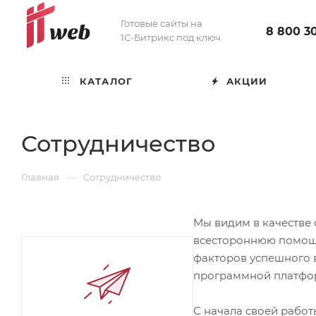
Готовые сайты на
8 800 3
1С-Битрикс под ключ
КАТАЛОГ
АКЦИИ
Сотрудничество
—
Главная
Сотрудничество
Мы видим в качестве
всестороннюю помощь
факторов успешного в
программной платфо
С начала своей работ