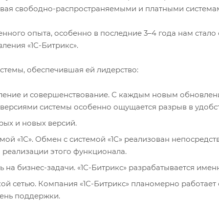
ивая
свободно-распространяемыми
и платными система
енного опыта, особенно в последние 3–4 года нам стало
вления «
1С-Битрикс
».
стемы, обеспечившая ей лидерство:
ление и совершенствование. С каждым новым обновлен
 версиями системы особенно ощущается разрыв в удобст
рых и новых версий.
мой «1С». Обмен с системой «1С» реализован непосредст
 реализации этого функционала.
на бизнес-задачи. «1С-Битрикс» разрабатывается именно
кой сетью. Компания «1С-Битрикс» планомерно работает 
ень поддержки.