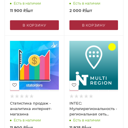
Есть в наличии
Есть в наличии
11 900
₽
/шт
2 000
₽
/шт
В КОРЗИНУ
В КОРЗИНУ
Статистика продаж -
INTEC:
аналитика интернет-
Мультирегиональность -
магазина
региональная сеть
вашего сайта с
Есть в наличии
Есть в наличии
продвижением в
11 900
₽
/шт
11 925
₽
/шт