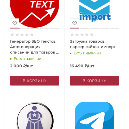
Генератор SEO текстов.
Загрузка товаров,
Автогенерация
парсер сайтов, импорт
описаний для товаров и
Есть в наличии
разделов
Есть в наличии
2 000
₽
/шт
16 490
₽
/шт
В КОРЗИНУ
В КОРЗИНУ