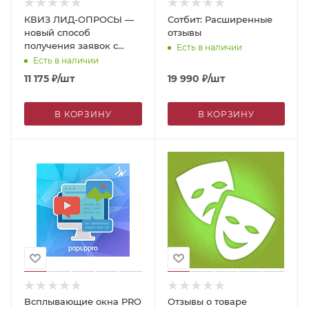
КВИЗ ЛИД-ОПРОСЫ —
Сотбит: Расширенные
новый способ
отзывы
получения заявок с
Есть в наличии
сайта, увеличивающий
Есть в наличии
конверсию до 10 раз!
11 175
₽
/шт
19 990
₽
/шт
В КОРЗИНУ
В КОРЗИНУ
Всплывающие окна PRO
Отзывы о товаре