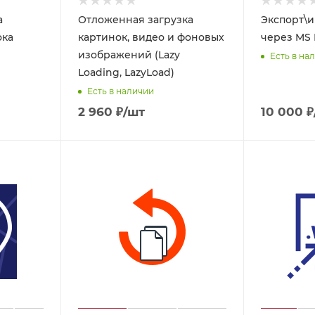
а
Отложенная загрузка
Экспорт\
ока
картинок, видео и фоновых
через MS 
изображений (Lazy
Есть в на
Loading, LazyLoad)
Есть в наличии
2 960
₽
/шт
10 000
₽