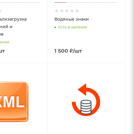
льтизагрузка
Водяные знаки
ний и
Есть в наличии
ов
личии
шт
1 500
₽
/шт