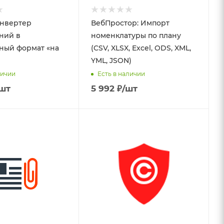
онвертер
ВебПростор: Импорт
ний в
номенклатуры по плану
ный формат «на
(CSV, XLSX, Excel, ODS, XML,
YML, JSON)
личии
Есть в наличии
шт
5 992
₽
/шт