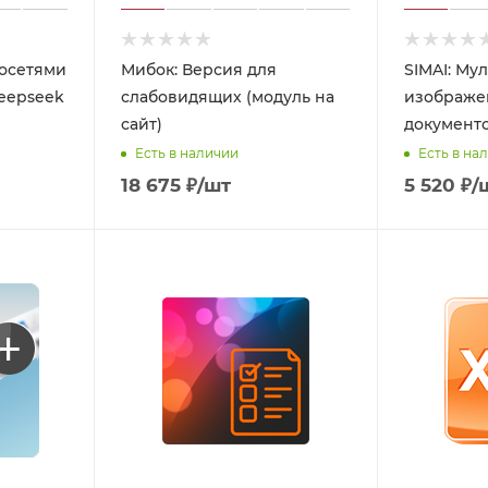
осетями
Мибок: Версия для
SIMAI: Му
deepseek
слабовидящих (модуль на
изображе
сайт)
документ
Есть в наличии
Есть в на
18 675
₽
/шт
5 520
₽
/