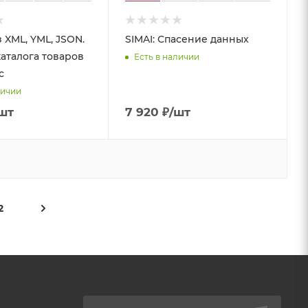
 XML, YML, JSON.
SIMAI: Спасение данных
каталога товаров
Есть в наличии
с
личии
шт
7 920
₽
/шт
2