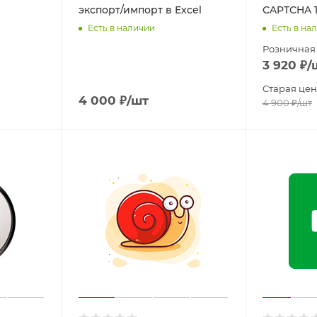
экспорт/импорт в Excel
CAPTCHA 
Есть в наличии
Есть в на
Розничная
3 920
₽
/
Старая цен
4 000
₽
/шт
4 900
₽
/шт