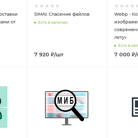
оставки
SIMAI: Спасение файлов
Webp - К
ками от
изображе
Есть в наличии
современ
лету»
Есть в на
7 920
₽
/шт
7 000
₽
/