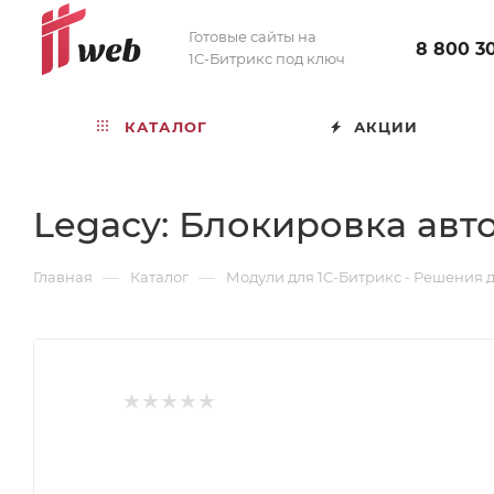
Готовые сайты на
8 800 3
1С-Битрикс под ключ
КАТАЛОГ
АКЦИИ
Legacy: Блокировка авт
—
—
Главная
Каталог
Модули для 1С-Битрикс - Решения 