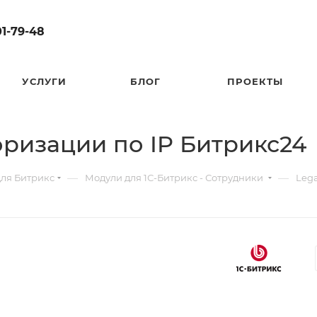
01-79-48
УСЛУГИ
БЛОГ
ПРОЕКТЫ
оризации по IP Битрикс24
—
—
для Битрикс
Модули для 1С-Битрикс - Сотрудники
Lega