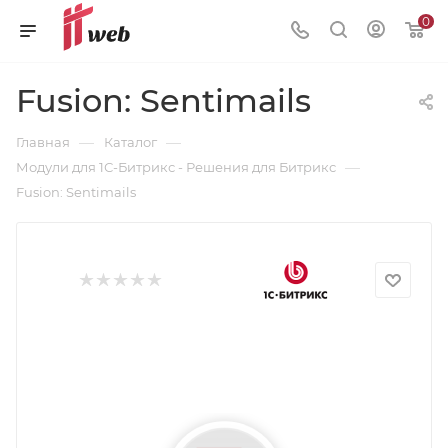
0
Fusion: Sentimails
—
—
Главная
Каталог
—
Модули для 1С-Битрикс - Решения для Битрикс
Fusion: Sentimails