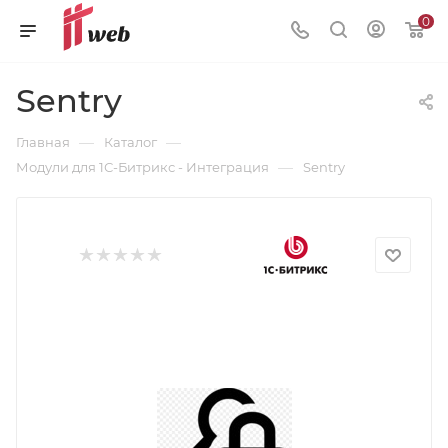
0
Sentry
—
—
Главная
Каталог
—
Модули для 1С-Битрикс - Интеграция
Sentry