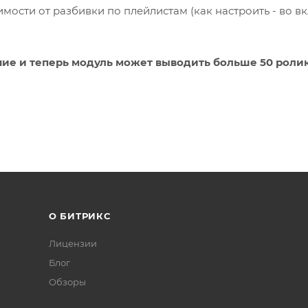
мости от разбивки по плейлистам (как настроить - во в
ние и теперь модуль может выводить больше 50 ролик
О БИТРИКС
Лицензии
Блог
Обзоры