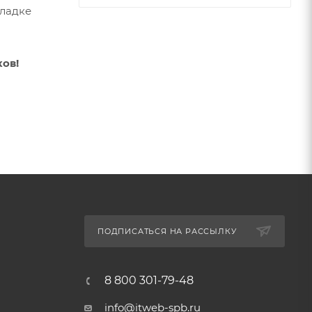
кладке
ов!
ПОДПИСАТЬСЯ НА РАССЫЛКУ
8 800 301-79-48
info@itweb-spb.ru