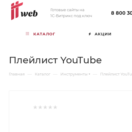
Готовые сайты на
8 800 3
1С-Битрикс под ключ
КАТАЛОГ
АКЦИИ
Плейлист YouTube
—
—
—
Главная
Каталог
Инструменты
Плейлист YouT