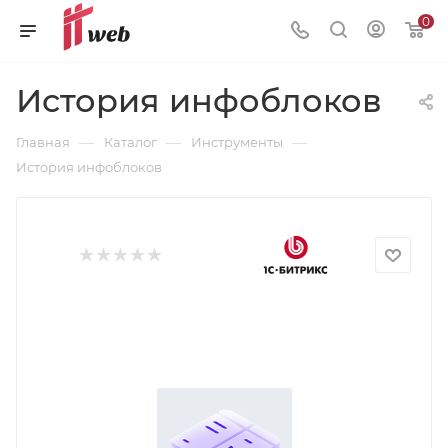
0
История инфоблоков
—
—
—
Главная
Каталог
Инструменты
История инфоблоков