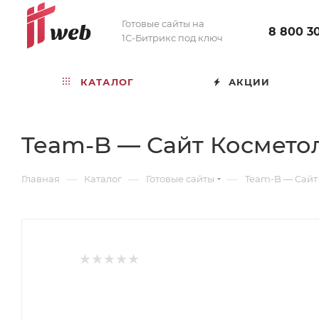
Готовые сайты на
8 800 3
1С-Битрикс под ключ
КАТАЛОГ
АКЦИИ
Team-B — Сайт Косметол
—
—
—
Главная
Каталог
Готовые сайты
Team-B — Сайт