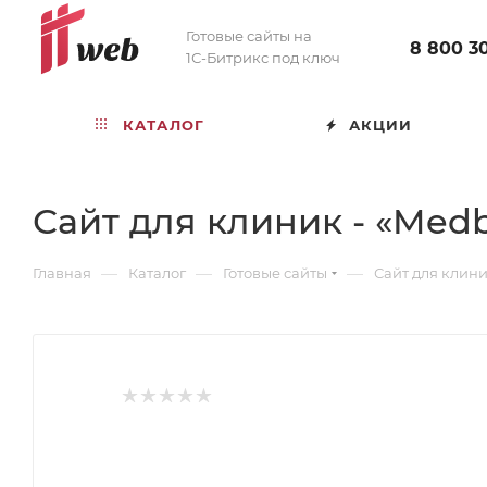
Готовые сайты на
8 800 3
1С-Битрикс под ключ
КАТАЛОГ
АКЦИИ
Сайт для клиник - «Medb
—
—
—
Главная
Каталог
Готовые сайты
Сайт для клини