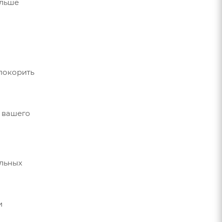
ольше
покорить
 вашего
альных
и