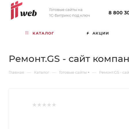
Готовые сайты на
8 800 3
1С-Битрикс под ключ
КАТАЛОГ
АКЦИИ
Ремонт.GS - сайт компа
—
—
—
Главная
Каталог
Готовые сайты
Ремонт.GS - са