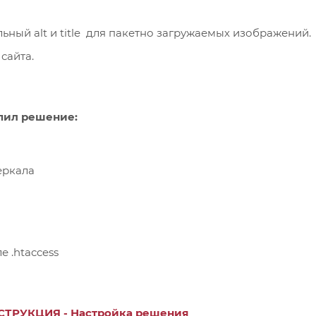
ьный alt и title для пакетно загружаемых изображений.
сайта.
упил решение:
еркала
 .htaccess
СТРУКЦИЯ - Настройка решения