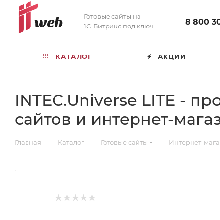
Готовые сайты на
8 800 3
1С-Битрикс под ключ
КАТАЛОГ
АКЦИИ
INTEC.Universe LITE - 
сайтов и интернет-мага
—
—
—
Главная
Каталог
Готовые сайты
Интернет-магаз