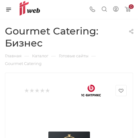
0
Gourmet Catering:
Бизнес
—
—
—
Главная
Каталог
Готовые сайты
Gourmet Catering