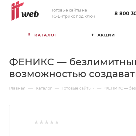
Готовые сайты на
8 800 3
1С-Битрикс под ключ
КАТАЛОГ
АКЦИИ
ФЕНИКС — безлимитный 
возможностью создават
—
—
—
Главная
Каталог
Готовые сайты
ФЕНИКС — безл