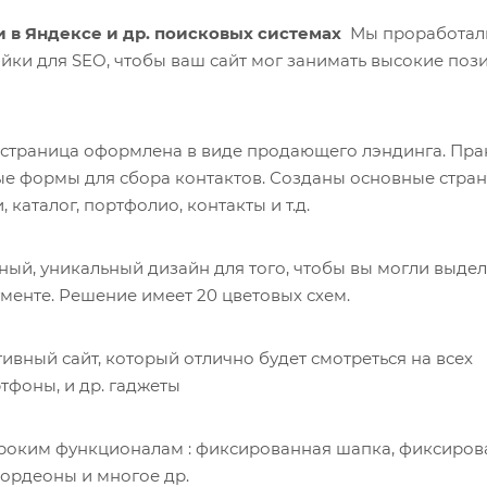
 в Яндексе и др. поисковых системах
Мы проработал
йки для SEO, чтобы ваш сайт мог занимать высокие поз
 страница оформлена в виде продающего лэндинга. Пра
ые формы для сбора контактов. Созданы основные стра
 каталог, портфолио, контакты и т.д.
ый, уникальный дизайн для того, чтобы вы могли выдел
менте. Решение имеет 20 цветовых схем.
вный сайт, который отлично будет смотреться на всех
тфоны, и др. гаджеты
роким функционалам : фиксированная шапка, фиксиро
кордеоны и многое др.