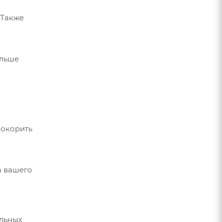
 Также
ольше
покорить
а вашего
альных