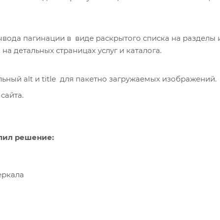
ывода пагинации в виде раскрытого списка на разделы 
а детальных страницах услуг и каталога.
ный alt и title для пакетно загружаемых изображений.
сайта.
упил решение:
еркала