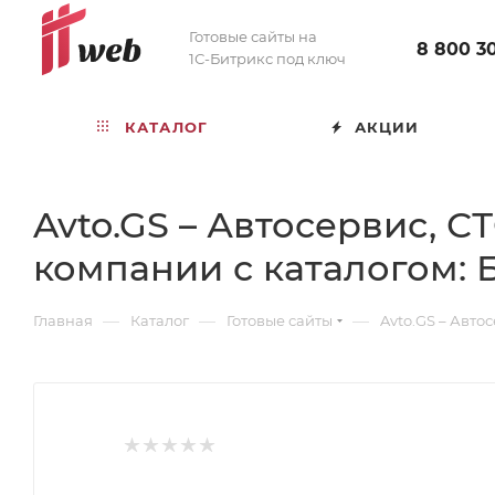
Готовые сайты на
8 800 3
1С-Битрикс под ключ
КАТАЛОГ
АКЦИИ
Avto.GS – Автосервис, 
компании с каталогом: 
—
—
—
Главная
Каталог
Готовые сайты
Avto.GS – Авт