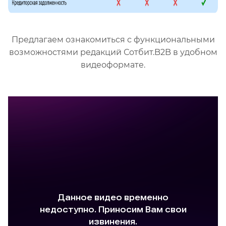
Предлагаем ознакомиться с функциональными
возможностями редакций Сотбит.B2B в удобном
видеоформате.