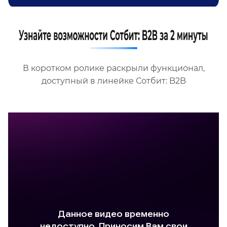
В коротком ролике раскрыли функционал,
доступный в линейке Сотбит: B2B