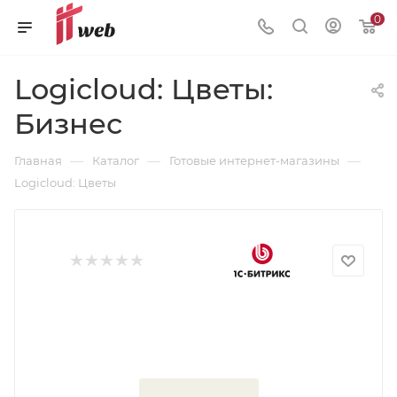
0
Logicloud: Цветы:
Бизнес
—
—
—
Главная
Каталог
Готовые интернет-магазины
Logicloud: Цветы