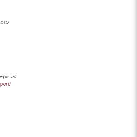
кого
ержка:
port/