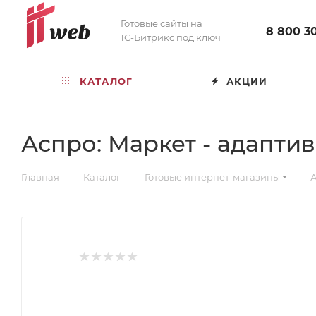
Готовые сайты на
8 800 3
1С-Битрикс под ключ
КАТАЛОГ
АКЦИИ
Аспро: Маркет - адапти
—
—
—
Главная
Каталог
Готовые интернет-магазины
А