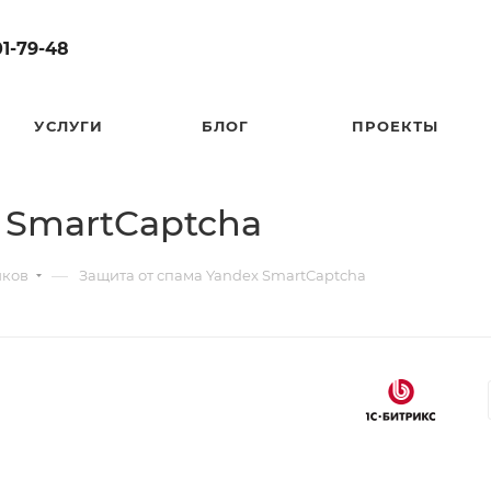
01-79-48
УСЛУГИ
БЛОГ
ПРОЕКТЫ
 SmartCaptcha
—
иков
Защита от спама Yandex SmartCaptcha