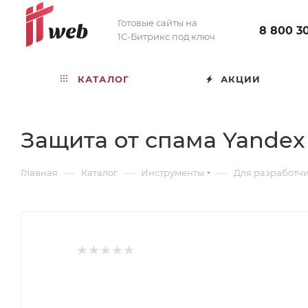
Готовые сайты на
8 800 3
1С-Битрикс под ключ
КАТАЛОГ
АКЦИИ
Защита от спама Yandex
—
—
—
Главная
Каталог
Инструменты
Для разработч