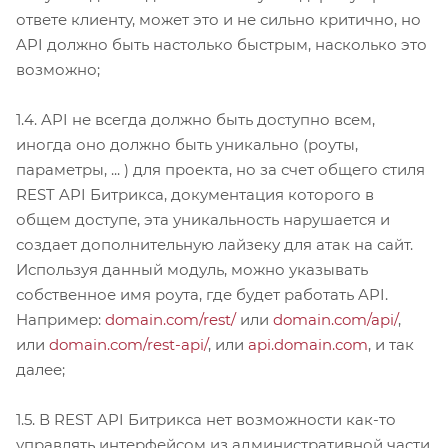
ответе клиенту, может это и не сильно критично, но
API должно быть настолько быстрым, насколько это
возможно;
1.4. API не всегда должно быть доступно всем,
иногда оно должно быть уникально (роуты,
параметры, ... ) для проекта, но за счет общего стиля
REST API Битрикса, документация которого в
общем доступе, эта уникальность нарушается и
создает дополнительную лайзеку для атак на сайт.
Используя данный модуль, можно указывать
собственное имя роута, где будет работать API.
Например:
domain.com/rest/
или
domain.com/api/
,
или
domain.com/rest-api/
, или
api.domain.com
, и так
далее;
1.5. В REST API Битрикса нет возможности как-то
управлять интерфейсом из административной части