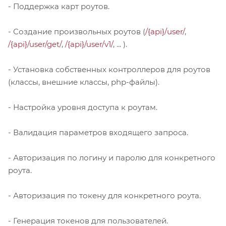
- Поддержка карт роутов.
- Создание произвольных роутов (
/{api}/user/
,
/{api}/user/get/
,
/{api}/user/v1/
, ... ).
- Установка собственных контроллеров для роутов
(классы, внешние классы, php-файлы).
- Настройка уровня доступа к роутам.
- Валидация параметров входящего запроса.
- Авторизация по логину и паролю для конкретного
роута.
- Авторизация по токену для конкретного роута.
- Генерация токенов для пользователей.