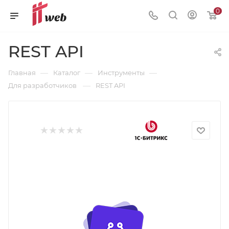
0
REST API
—
—
—
Главная
Каталог
Инструменты
—
Для разработчиков
REST API