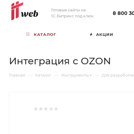
Готовые сайты на
8 800 3
1С-Битрикс под ключ
КАТАЛОГ
АКЦИИ
Интеграция с OZON
—
—
—
Главная
Каталог
Инструменты
Для разработч