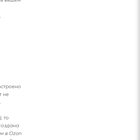
т
настроено
т не
.
, то
создана
м в Ozon