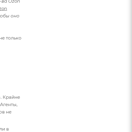
-ва Ozon
zon
тобы оно
не только
. Крайне
 Агенты,
ов не
ли в