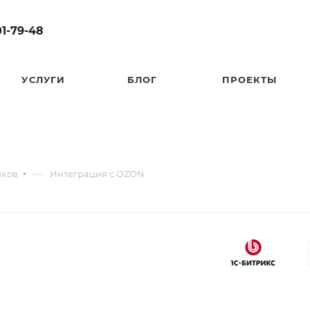
01-79-48
УСЛУГИ
БЛОГ
ПРОЕКТЫ
—
иков
Интеграция с OZON