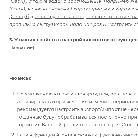
(Озон)), а также задано соотношение (например Же
(Озон)) в связях значений характеристик в Управле
(Озон) будет выгружаться не строковое значение (н
правильно выгрузилось, надо как раз и настроить 
3. У ваших свойств в настройках соответствующе
Название)
Нюансы:
По умолчанию выгрузка товаров, цен, остатков, а 
Активировать и при желании изменить периодичн
рекомендуется настроить экспорт/импорт не через
то данные будут обрабатываться постепенно при 
тормозил Ваш сайт), если настроено через Cron,
Если в функции Агента в скобках () указано число