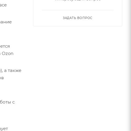
все
ЗАДАТЬ ВОПРОС
вание
еется
в Ozon
, а также
ов
боты с
вует