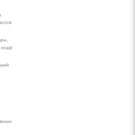
и
астся
ен,
 кода
ений
овных