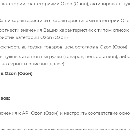
 категории с категориями Ozon (Озон), активировать н
Ваши характеристики с характеристиками категории Ozo
оотнести значения Ваших характеристик с типом список 
истик категории Ozon (Озон)
ктность выгрузки товаров, цен, остатков в Ozon (Озон)
нужных агентов выгрузки (товаров, цен, остатков), либ
и на скрипты описаны далее)
в Ozon (Озон)
зов:
ючения к API Ozon (Озон) и настроить соответствие осн
ля заказа, и по желанию соответствие статусов заказов 