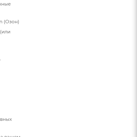
ужные
n (Озон)
(или
о
овных
на вашем