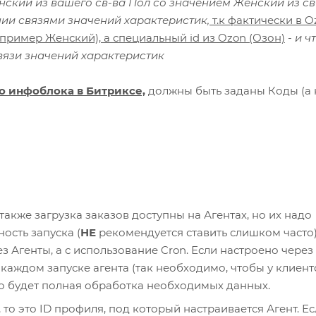
нский из вашего св-ва Пол со значением Женский из св
нии связями значений характеристик,
т.к фактически в O
апример Женский), а специальный id из Ozon (Озон)
- и ч
связи значений характеристик
го инфоблока в Битриксе,
должны быть заданы Коды (а 
также загрузка заказов доступны на Агентах, но их надо
ость запуска (
НЕ
рекомендуется ставить слишком часто)
 Агенты, а с использование Cron. Если настроено через
каждом запуске агента (так необходимо, чтобы у клиент
 то будет полная обработка необходимых данных.
, то это ID профиля, под который настраивается Агент. Ес