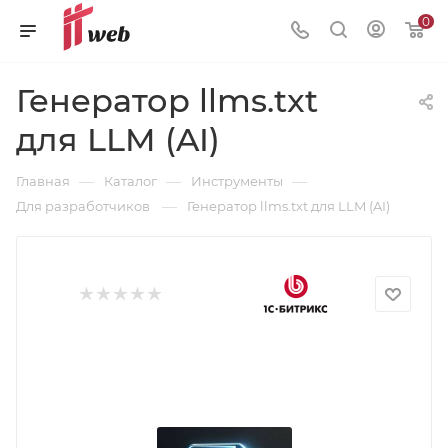
0
Генератор llms.txt
для LLM (AI)
—
—
—
Главная
Каталог
Инструменты
—
Для разработчиков
Генератор llms.txt для LLM (AI)