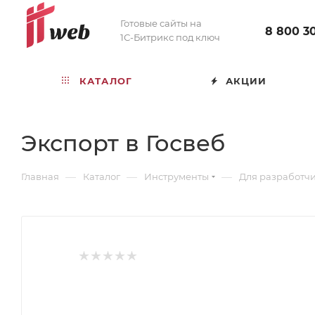
Готовые сайты на
8 800 3
1С-Битрикс под ключ
КАТАЛОГ
АКЦИИ
Экспорт в Госвеб
—
—
—
Главная
Каталог
Инструменты
Для разработч