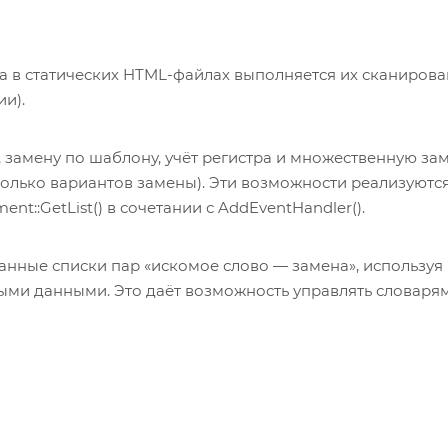
та в статических HTML-файлах выполняется их сканирова
и).
 замену по шаблону, учёт регистра и множественную за
колько вариантов замены). Эти возможности реализуютс
t::GetList() в сочетании с AddEventHandler().
анные списки пар «искомое слово — замена», используя
ыми данными. Это даёт возможность управлять словаря