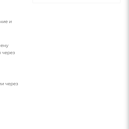
ние и
мену
я через
ми через