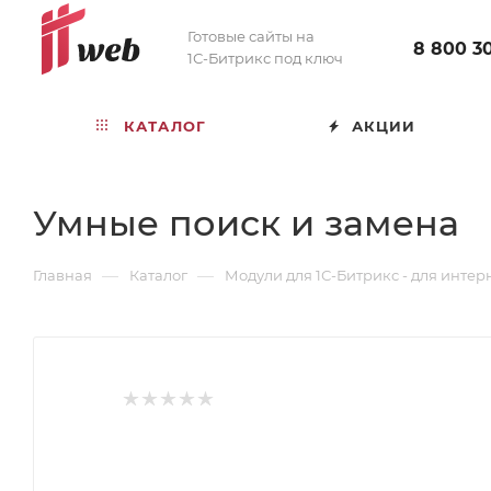
Готовые сайты на
8 800 3
1С-Битрикс под ключ
КАТАЛОГ
АКЦИИ
Умные поиск и замена
—
—
Главная
Каталог
Модули для 1С-Битрикс - для интер