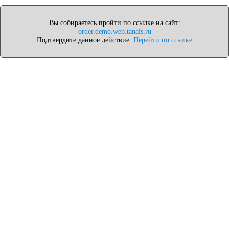
Вы собираетесь пройти по ссылке на сайт:
order.demo.web.tanais.ru
Подтвердите данное действие.
Перейти по ссылке