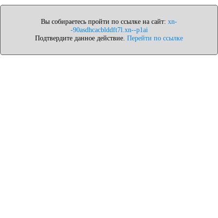
Вы собираетесь пройти по ссылке на сайт:
xn-
-90asdhcacblddft7l.xn--p1ai
Подтвердите данное действие.
Перейти по ссылке