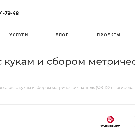
01-79-48
УСЛУГИ
БЛОГ
ПРОЕКТЫ
 кукам и сбором метричес
гласия с кукам и сбором метрических данных (ФЗ-152 с логирова