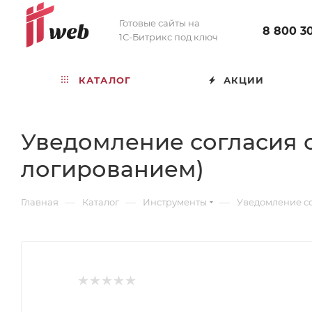
Готовые сайты на
8 800 3
1С-Битрикс под ключ
КАТАЛОГ
АКЦИИ
Уведомление согласия с
логированием)
—
—
—
Главная
Каталог
Инструменты
Уведомление со