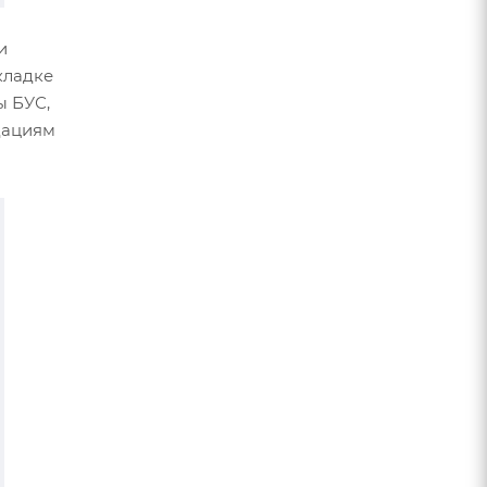
и
кладке
ы БУС,
дациям