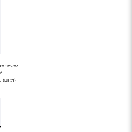
те через
ой
 (цвет)